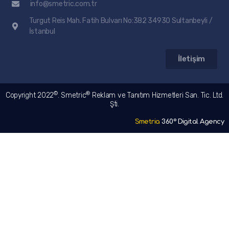
info@smetric.com.tr
Turgut Reis Mah. Fatih Bulvarı No:382 34930 Sultanbeyli /
İstanbul
İletişim
©
®
Copyright 2022
. Smetric
Reklam ve Tanıtım Hizmetleri San. Tic. Ltd.
Şti.
Smetria
360° Digital Agency